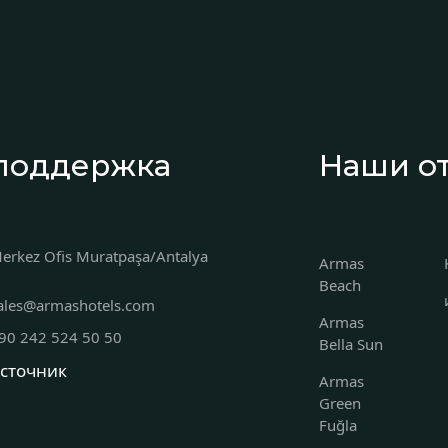
поддержка
Наши о
erkez Ofis Muratpaşa/Antalya
Armas
Beach
ales@armashotels.com
Armas
90 242 524 50 50
Bella Sun
сточник
Armas
Green
Fuğla