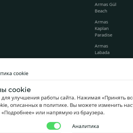
Armas Gül
Beach
Armas
Kaplan
Paradise
Armas
Labada
Pemar
Beach
тика cookie
Armas Life
Belek
ы cookie
 для улучшения работы сайта. Нажимая «Принять все
kie, описанных в политике. Вы можете изменить на
 «Подробнее» или напрямую из браузера.
Аналитика