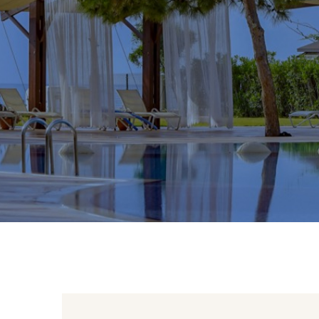
SPA
Детский клуб
Fun Zone
Beach & Pool
Блог
Контакт