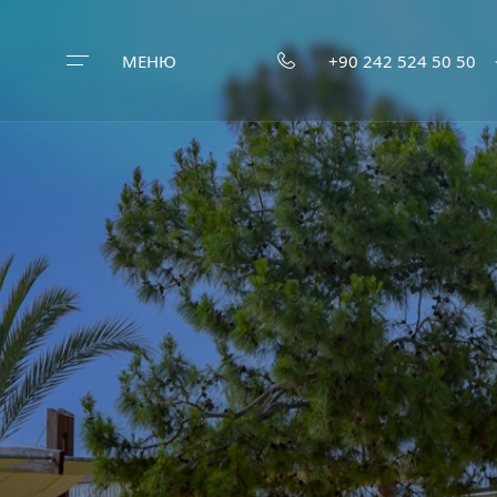
МЕНЮ
+90 242 524 50 50
Главная
страница
Об Армас
Наши отели
Еда и напитк