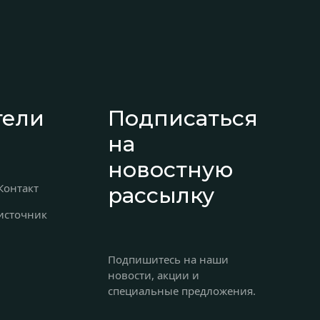
поддержка
+90 242 524 50 50
sales@armashotels.com
Свяжитесь с нами
тели
Подписаться
на
+90 242 524 50 50
новостную
Контакт
рассылку
источник
Подпишитесь на наши
новости, акции и
специальные предложения.